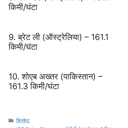
किमी/घंटा
9. ब्रेट ली (ऑस्ट्रेलिया) – 161.1
किमी/घंटा
10. शोएब अख्तर (पाकिस्तान) –
161.3 किमी/घंटा
Categories
क्रिकेट