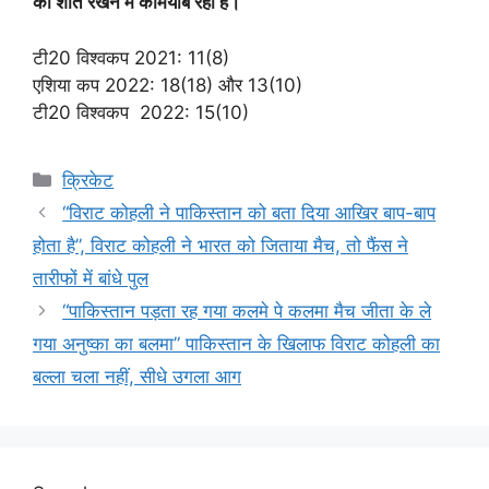
को शांत रखने में कामयाब रहा है।
टी20 विश्वकप 2021: 11(8)
एशिया कप 2022: 18(18) और 13(10)
टी20 विश्वकप 2022: 15(10)
Categories
क्रिकेट
“विराट कोहली ने पाकिस्तान को बता दिया आखिर बाप-बाप
होता है”, विराट कोहली ने भारत को जिताया मैच, तो फैंस ने
तारीफों में बांधे पुल
“पाकिस्तान पड़ता रह गया कलमे पे कलमा मैच जीता के ले
गया अनुष्का का बलमा” पाकिस्तान के खिलाफ विराट कोहली का
बल्ला चला नहीं, सीधे उगला आग