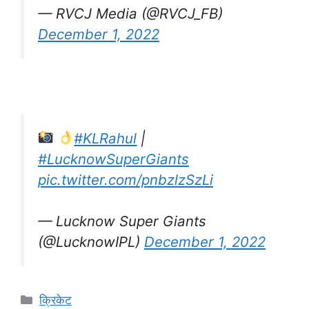
— RVCJ Media (@RVCJ_FB)
December 1, 2022
#KLRahul
|
#LucknowSuperGiants
pic.twitter.com/pnbzlzSzLi
— Lucknow Super Giants
(@LucknowIPL)
December 1, 2022
Categories
क्रिकेट