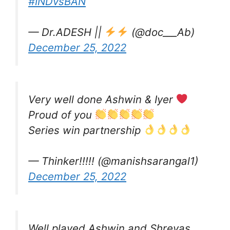
#INDvsBAN
— Dr.ADESH ||
(@doc___Ab)
December 25, 2022
Very well done Ashwin & Iyer
Proud of you
Series win partnership
— Thinker!!!!! (@manishsarangal1)
December 25, 2022
Well played Ashwin and Shreyas