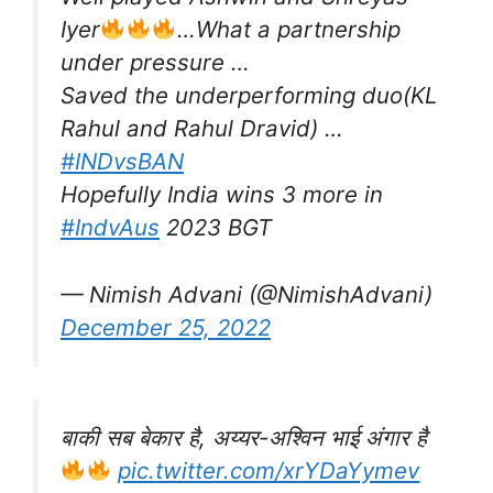
Iyer
…What a partnership
under pressure …
Saved the underperforming duo(KL
Rahul and Rahul Dravid) …
#INDvsBAN
Hopefully India wins 3 more in
#IndvAus
2023 BGT
— Nimish Advani (@NimishAdvani)
December 25, 2022
बाकी सब बेकार है, अय्यर-अश्विन भाई अंगार है
pic.twitter.com/xrYDaYymev