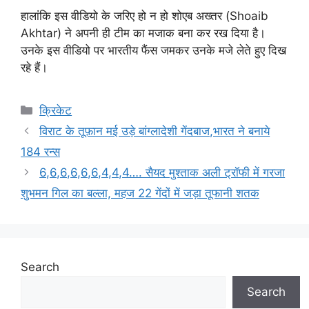
हालांकि इस वीडियो के जरिए हो न हो शोएब अख्तर (Shoaib
Akhtar) ने अपनी ही टीम का मजाक बना कर रख दिया है।
उनके इस वीडियो पर भारतीय फैंस जमकर उनके मजे लेते हुए दिख
रहे हैं।
Categories
क्रिकेट
विराट के तूफ़ान मई उड़े बांग्लादेशी गेंदबाज,भारत ने बनाये
184 रन्स
6,6,6,6,6,6,4,4,4…. सैयद मुश्ताक अली ट्रॉफी में गरजा
शुभमन गिल का बल्ला, महज 22 गेंदों में जड़ा तूफानी शतक
Search
Search